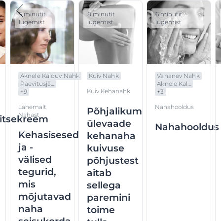
5 minutit
8 minutit
6 minutit
lugemist
lugemist
lugemist
Aknele Kalduv Nahk
Kuiv Nahk
Vananev Nahk
Päevitusjä...
Aknele Kal...
Kuiv Kehanahk
+
9
+
3
Lähemalt
Nahahooldus
Põhjalikum
Nahast
itsekreem
ülevaade
Nahahooldus
Kehasisesed
kehanaha
ja -
kuivuse
välised
põhjustest
tegurid,
aitab
mis
sellega
mõjutavad
paremini
naha
toime