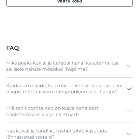
Vaata kõiki
FAQ
Miks peaks kuival ja karedal nahal kasutama just
sellisele nahale mõeldud ihupiima?
Kuidas aru saada, kas mul on lihtsalt kuiv nahk või
Niisutavad tooted, mis on mõeldud kuivale ja karedale
hoopis mõni raskem nahaprobleem või -haigus?
nahale, sisaldavad rohkelt koostisaineid, mida nahk
vajab selleks, et ennetada niiskuskadu, siduda rohkem
vett ning tugevdada oma kaitsekihti. Kui kuiva naha
Millised koostisained on kuiva naha eest
Meie veebisaidilt leiad teavet kuiva naha, kseroosi ning
eest ei hoolitseta või tehakse seda tootega, mis ei
hoolitsemiseks kõige paremad?
selliste nahaprobleemide kohta nagu ekseem
sisalda vajalikke koostisaineid, võib nahk muutuda
(atoopiline dermatiit), Keratosis pilaris (kananahk) ja
veelgi kuivemaks ja hakata isegi lõhenema.
psoriaas. Samuti võid teha meie nahatesti, et saada
Kas kuival ja tundlikul nahal tohib kasutada
Üks kõige tuntumaid ja tõhusamaid ning enim
rohkem teavet oma nahatüübi ja selle kohta, kuidas
Eucerin UreaRepair PLUS rahustava lõhna ja uureaga
lõhnastatud tooteid?
proovitud ja katsetatud toimeaineid nahakuivuse