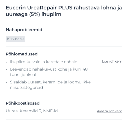
Eucerin
UreaRepair
PLUS rahustava lõhna
ja
uureaga (5%) ihupiim
Nahaprobleemid
Kuiv nahk
Põhiomadused
Ihupiim kuivale ja karedale nahale
Loe rohkem
Leevendab nahakuivust kohe ja kuni 48
tunni jooksul
Sisaldab uureat, keramiide ja loomulikke
niisutustegureid
Põhikoostisosad
Uurea, Keramiid 3, NMF-id
Avasta rohkem