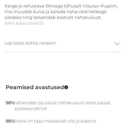
Kerge ja rahustava lõhnaga tõhusalt niisutav ihupiim,
mis muudab kuiva ja kareda naha vaid hetkega
siledaks ning leevendab kestvalt nahakuivust.
NART: 83562-01540-02
Loe toote kohta rohkem
Kerge ja rahustava lõhnaga niisutav ihupiim kuivale
nahale Kui naha kaitsekiht on tasakaalus, suudab see
kaitsta organismi välisärritajate eest ja tagada naha
optimaalse niiskussisalduse. Ent kui kaitsekiht on
kahjustunud, võib naha niiskussisaldus väheneda ja
Peamised avastused
nahk muutuda
kuivaks
. Eucerin UreaRepair PLUS
rahustava lõhna ja uureaga (5%) ihupiim sobib kuiva ja
kareda naha igapäevahoolduseks. Tänu erilaadsele
98%
Vähendab tajutavat nahakuivust kohe pärast
koostisainete kooslusele – uureale, muudele
pealekandmist
loomulikele niisutusteguritele ja keramiididele – seob
see nahas niiskust ning parandab selle loomupärast
98%
Nahk on taas meeldivalt sile ja elastne
kaitsekihti, et ennetada edasist niiskuskadu. On