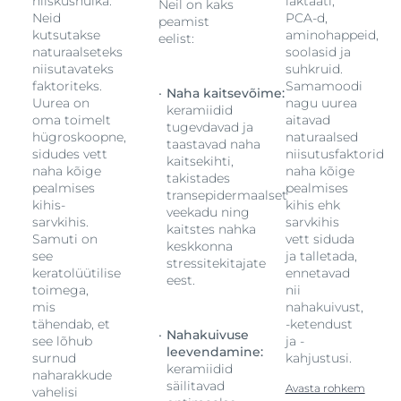
niiskushulka.
laktaati,
Neil on kaks
Neid
PCA-d,
peamist
kutsutakse
aminohappeid,
eelist:
naturaalseteks
soolasid ja
niisutavateks
suhkruid.
faktoriteks.
Samamoodi
Naha kaitsevõime:
Uurea on
nagu uurea
keramiidid
oma toimelt
aitavad
tugevdavad ja
hügroskoopne,
naturaalsed
taastavad naha
d
sidudes vett
niisutusfaktorid
kaitsekihti,
naha kõige
naha kõige
takistades
pealmises
pealmises
transepidermaalset
kihis-
kihis ehk
veekadu ning
sarvkihis.
sarvkihis
kaitstes nahka
Samuti on
vett siduda
keskkonna
see
ja talletada,
stressitekitajate
keratolüütilise
ennetavad
eest.
toimega,
nii
mis
nahakuivust,
tähendab, et
-ketendust
Nahakuivuse
see lõhub
ja -
leevendamine:
surnud
kahjustusi.
keramiidid
naharakkude
säilitavad
Avasta rohkem
vahelisi