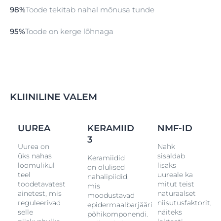
kliiniliselt tõestatud, et see pakub kohest leevendust
98%
Toode tekitab nahal mõnusa tunde
ning tagab tõhusa ja pikaajalise niisutuse, hoides kuni
48 tunni jooksul ära nahakuivuse ja -kareduse. Kuivale
nahale mõeldud ihupiim on kergelt lõhnastatud
95%
Toode on kerge lõhnaga
nahahoidlike koostisainetega, millel on tõestatud
põletikuvastased omadused ja mis on kuiva naha
vastu leebed. Lisaks ei sisalda see allergiat tekitavaid
lõhnaaineid. Toode leevendab nahakuivust, jättes
ühtlasi nahale õrna rahustava lõhna. Nahk on tõhusalt
niisutatud ning näeb välja pehme ja sile. Sobib
KLIINILINE VALEM
täiskasvanutele, sh küpse naha ja/või diabeedi korral,
ning lastele alates kolmandast eluaastast. Sobib ka
kõrvalraviks.
UUREA
KERAMIID
NMF-ID
3
Uurea on
Nahk
üks nahas
sisaldab
Keramiidid
loomulikul
lisaks
on olulised
teel
uureale ka
nahalipiidid,
toodetavatest
mitut teist
mis
ainetest, mis
naturaalset
moodustavad
,
reguleerivad
niisutusfaktorit,
epidermaalbarjääri
selle
näiteks
põhikomponendi.