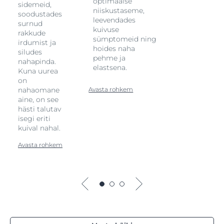
optimaalse
sidemeid,
niiskustaseme,
soodustades
leevendades
surnud
kuivuse
rakkude
sümptomeid ning
irdumist ja
hoides naha
siludes
pehme ja
nahapinda.
elastsena.
Kuna uurea
on
nahaomane
Avasta rohkem
aine, on see
hästi talutav
isegi eriti
kuival nahal.
Avasta rohkem