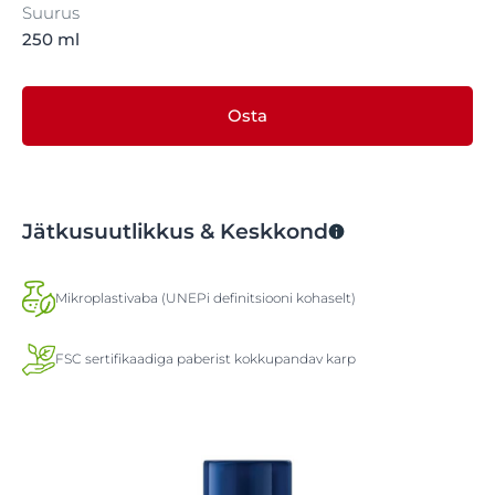
Suurus
250 ml
Osta
Jätkusuutlikkus & Keskkond
Mikroplastivaba (UNEPi definitsiooni kohaselt)
FSC sertifikaadiga paberist kokkupandav karp