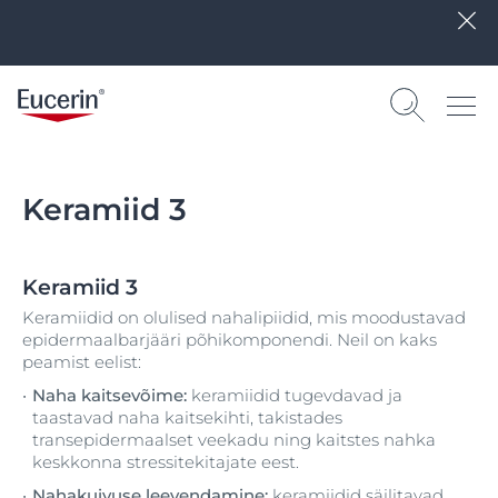
Keramiid 3
Keramiid 3
Keramiidid on olulised nahalipiidid, mis moodustavad
epidermaalbarjääri põhikomponendi. Neil on kaks
peamist eelist:
Naha kaitsevõime:
keramiidid tugevdavad ja
taastavad naha kaitsekihti, takistades
transepidermaalset veekadu ning kaitstes nahka
keskkonna stressitekitajate eest.
Nahakuivuse leevendamine:
keramiidid säilitavad