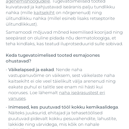
ägenemishoogudele
. Tugevatoimelised tooted
kuivatavad ja kahjustavad iseäranis palju tundlikku
nahka (mille
kaitsekiht
on nõrgenenud) ning
ülitundlikku nahka (millel esineb lisaks retseptorite
ülitundlikkust).
Samamoodi mõjuvad mõned keemilised koorijad ning
seepärast on oluline pidada nõu dermatoloogiga, et
teha kindlaks, kas teatud iluprotseduurid sulle sobivad.
Keda tugevatoimelised tooted esmajoones
ohustavad?
Väikelapsed ja eakad
. Nende naha
vastupanuvõime on väiksem, sest väikelaste naha
kaitsekiht ei ole veel täielikult välja arenenud ning
eakate puhul ei talitle see enam nii hästi kui
nooruses. Loe lähemalt
naha iseärasustest eri
vanuses
.
Inimesed, kes puutuvad tööl kokku kemikaalidega
.
Näiteks juuksurid, ehitajad ja tehasetöölised
puutuvad pidevalt kokku pesuvahendite, lahustite,
lakkide ning värvidega, mis kõik on nahale