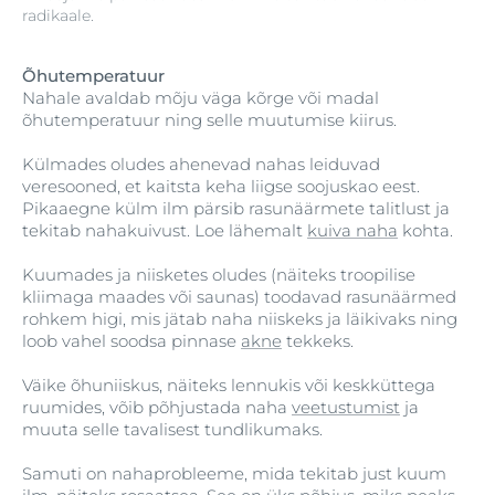
radikaale.
Õhutemperatuur
Nahale avaldab mõju väga kõrge või madal
õhutemperatuur ning selle muutumise kiirus.
Külmades oludes ahenevad nahas leiduvad
veresooned, et kaitsta keha liigse soojuskao eest.
Pikaaegne külm ilm pärsib rasunäärmete talitlust ja
tekitab nahakuivust. Loe lähemalt
kuiva naha
kohta.
Kuumades ja niisketes oludes (näiteks troopilise
kliimaga maades või saunas) toodavad rasunäärmed
rohkem higi, mis jätab naha niiskeks ja läikivaks ning
loob vahel soodsa pinnase
akne
tekkeks.
Väike õhuniiskus, näiteks lennukis või keskküttega
ruumides, võib põhjustada naha
veetustumist
ja
muuta selle tavalisest tundlikumaks.
Samuti on nahaprobleeme, mida tekitab just kuum