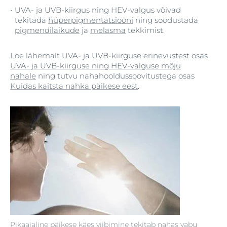
UVA- ja UVB-kiirgus ning HEV-valgus võivad
tekitada
hüperpigmentatsiooni
ning soodustada
pigmendilaikude
ja
melasma
tekkimist.
Loe lähemalt UVA- ja UVB-kiirguse erinevustest osas
UVA- ja UVB-kiirguse ning HEV-valguse mõju
nahale
ning tutvu nahahooldussoovitustega osas
Kuidas kaitsta nahka päikese eest
.
Pikaajaline päikese käes viibimine tekitab nahas vabu