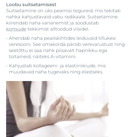
Loobu suitsetamisest
Suitsetamine on üks peamisi tegureid, mis tekitab
nahka kahjustavaid vabu radikaale. Suitsetamine
kiirendab naha vananemist ja soodustab
kortsude
tekkimist alltoodud viisidel.
Ahendab naha pealiskihtides leiduvaid tillukesi
veresooni. See omakorda pärsib verevarustust ning
seetõttu ei saa nahk piisavalt hapnikku ega
toitaineid, näiteks A-vitamiini.
Kahjustab kollageeni- ja elastiinikiude, mis
muudavad naha tugevaks ning elastseks.