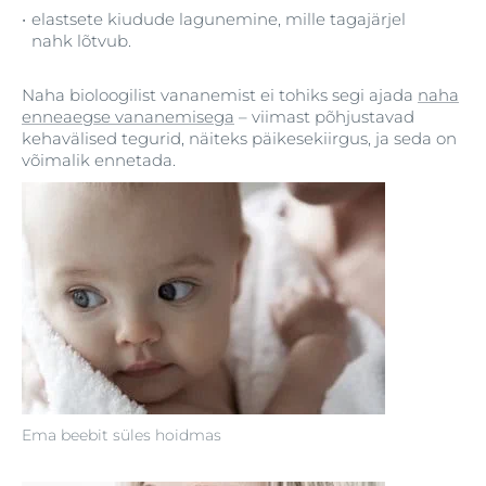
elastsete kiudude lagunemine, mille tagajärjel
nahk lõtvub.
Naha bioloogilist vananemist ei tohiks segi ajada
naha
enneaegse vananemisega
– viimast põhjustavad
kehavälised tegurid, näiteks päikesekiirgus, ja seda on
võimalik ennetada.
Ema beebit süles hoidmas