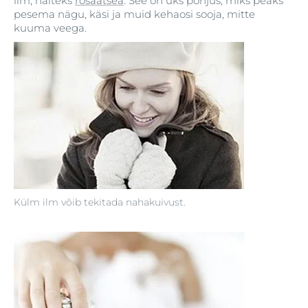
ilm, näiteks
rosaatsea
. See on üks põhjus, miks peaks
pesema nägu, käsi ja muid kehaosi sooja, mitte
kuuma veega.
Külm ilm võib tekitada nahakuivust.