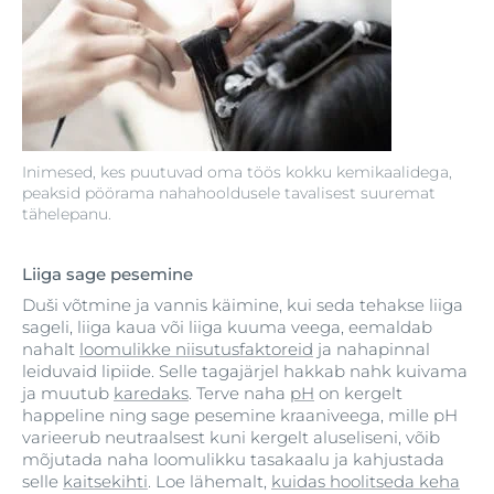
Inimesed, kes puutuvad oma töös kokku kemikaalidega,
peaksid pöörama nahahooldusele tavalisest suuremat
tähelepanu.
Liiga sage pesemine
Duši võtmine ja vannis käimine, kui seda tehakse liiga
sageli, liiga kaua või liiga kuuma veega, eemaldab
nahalt
loomulikke niisutusfaktoreid
ja nahapinnal
leiduvaid lipiide. Selle tagajärjel hakkab nahk kuivama
ja muutub
karedaks
. Terve naha
pH
on kergelt
happeline ning sage pesemine kraaniveega, mille pH
varieerub neutraalsest kuni kergelt aluseliseni, võib
mõjutada naha loomulikku tasakaalu ja kahjustada
selle
kaitsekihti
. Loe lähemalt,
kuidas hoolitseda keha