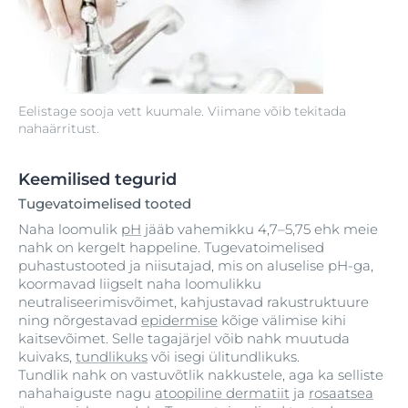
Eelistage sooja vett kuumale. Viimane võib tekitada
nahaärritust.
Keemilised tegurid
Tugevatoimelised tooted
Naha loomulik
pH
jääb vahemikku 4,7–5,75 ehk meie
nahk on kergelt happeline. Tugevatoimelised
puhastustooted ja niisutajad, mis on aluselise pH-ga,
koormavad liigselt naha loomulikku
neutraliseerimisvõimet, kahjustavad rakustruktuure
ning nõrgestavad
epidermise
kõige välimise kihi
kaitsevõimet. Selle tagajärjel võib nahk muutuda
kuivaks,
tundlikuks
või isegi ülitundlikuks.
Tundlik nahk on vastuvõtlik nakkustele, aga ka selliste
nahahaiguste nagu
atoopiline dermatiit
ja
rosaatsea