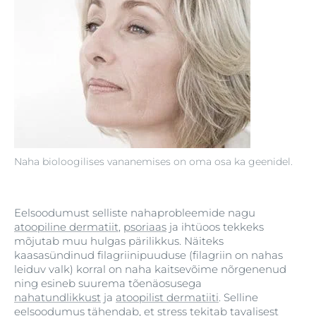
Naha bioloogilises vananemises on oma osa ka geenidel.
Eelsoodumust selliste nahaprobleemide nagu
atoopiline dermatiit
,
psoriaas
ja ihtüoos tekkeks
mõjutab muu hulgas pärilikkus. Näiteks
kaasasündinud filagriinipuuduse (filagriin on nahas
leiduv valk) korral on naha kaitsevõime nõrgenenud
ning esineb suurema tõenäosusega
nahatundlikkust
ja
atoopilist dermatiiti
. Selline
eelsoodumus tähendab, et stress tekitab tavalisest