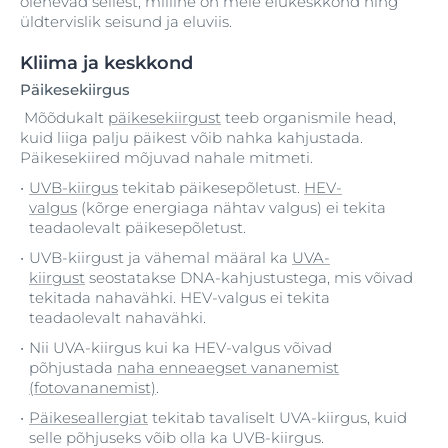
olenevad sellest, milline on meie elukeskkond ning
üldtervislik seisund ja eluviis.
Kliima ja keskkond
Päikesekiirgus
Mõõdukalt
päikesekiirgust
teeb organismile head,
kuid liiga palju päikest võib nahka kahjustada.
Päikesekiired mõjuvad nahale mitmeti.
UVB-kiirgus
tekitab päikesepõletust.
HEV-
valgus
(kõrge energiaga nähtav valgus) ei tekita
teadaolevalt päikesepõletust.
UVB-kiirgust ja vähemal määral ka
UVA-
kiirgust
seostatakse DNA-kahjustustega, mis võivad
tekitada nahavähki. HEV-valgus ei tekita
teadaolevalt nahavähki.
Nii UVA-kiirgus kui ka HEV-valgus võivad
põhjustada
naha enneaegset vananemist
(fotovananemist)
.
Päikeseallergiat
tekitab tavaliselt UVA-kiirgus, kuid
selle põhjuseks võib olla ka UVB-kiirgus.