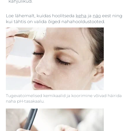
kahjulikud.
Loe lähemalt, kuidas hoolitseda
keha
ja
näo
eest ning
kui tähtis on valida õiged nahahooldustooted.
Tugevatoimelised kemikaalid ja koorimine võivad häirida
naha pH-tasakaalu.