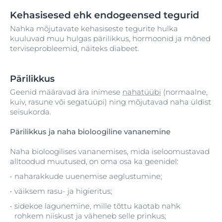
Kehasisesed ehk endogeensed tegurid
Nahka mõjutavate kehasiseste tegurite hulka
kuuluvad muu hulgas pärilikkus, hormoonid ja mõned
terviseprobleemid, näiteks diabeet.
Pärilikkus
Geenid määravad ära inimese
nahatüübi
(normaalne,
kuiv, rasune või segatüüpi) ning mõjutavad naha üldist
seisukorda.
Pärilikkus ja naha bioloogiline vananemine
Naha bioloogilises vananemises, mida iseloomustavad
alltoodud muutused, on oma osa ka geenidel:
naharakkude uuenemise aeglustumine;
väiksem rasu- ja higieritus;
sidekoe lagunemine, mille tõttu kaotab nahk
rohkem niiskust ja väheneb selle prinkus;