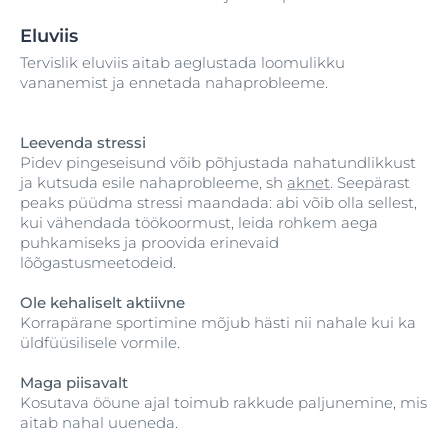
Eluviis
Tervislik eluviis aitab aeglustada loomulikku
vananemist ja ennetada nahaprobleeme.
Leevenda stressi
Pidev pingeseisund võib põhjustada nahatundlikkust
ja kutsuda esile nahaprobleeme, sh
aknet
. Seepärast
peaks püüdma stressi maandada: abi võib olla sellest,
kui vähendada töökoormust, leida rohkem aega
puhkamiseks ja proovida erinevaid
lõõgastusmeetodeid.
Ole kehaliselt aktiivne
Korrapärane sportimine mõjub hästi nii nahale kui ka
üldfüüsilisele vormile.
Maga piisavalt
Kosutava ööune ajal toimub rakkude paljunemine, mis
aitab nahal uueneda.