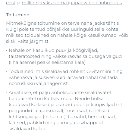
eest
ja
milline peaks olema igapäevane näohooldus
.
Toitumine
Mitmekülgne toitumine on terve naha jaoks tähtis.
Kuigi pole tehtud põhjalikke uuringuid selle kohta,
millised toiduained on nahale kõige kasulikumad, võib
siiski väita järgmist.
Nahale on kasulikud puu- ja köögiviljad,
täisteratooted ning väikse rasvasisaldusega valgud
(liha asemel peaks eelistama kala).
Toiduained, mis sisaldavad rohkelt C-vitamiini ning
vähe rasva ja süsivesikuid, aitavad nahal säilitada
nooruslikku väljanägemist.
Arvatakse, et palju antioksüdante sisaldavatel
toiduainetel on kaitsev mõju. Nende hulka
kuuluvad kollased ja oranžid puu- ja köögiviljad (nt
porgandid ja aprikoosid), mustikad, rohelised
lehtköögiviljad (nt spinat), tomatid, herned, oad,
läätsed, pähklid ning oomegarasvhappeid
sisaldavad kalad.