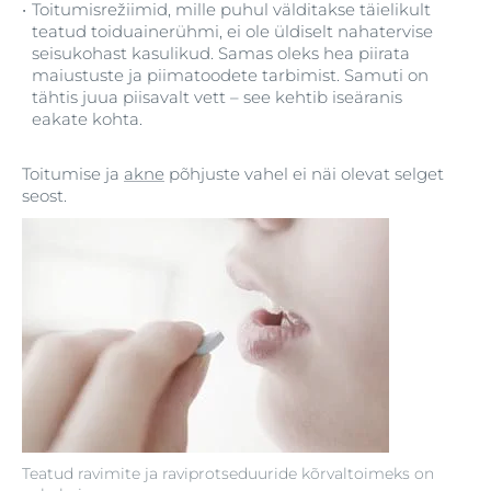
Toitumisrežiimid, mille puhul välditakse täielikult
teatud toiduainerühmi, ei ole üldiselt nahatervise
seisukohast kasulikud. Samas oleks hea piirata
maiustuste ja piimatoodete tarbimist. Samuti on
tähtis juua piisavalt vett – see kehtib iseäranis
eakate kohta.
Toitumise ja
akne
põhjuste vahel ei näi olevat selget
seost.
Teatud ravimite ja raviprotseduuride kõrvaltoimeks on