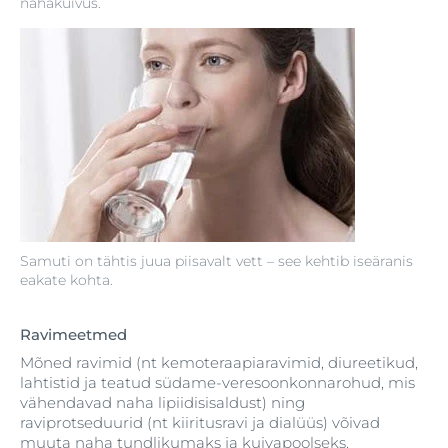
nahakuivus.
Samuti on tähtis juua piisavalt vett – see kehtib iseäranis
eakate kohta.
Ravimeetmed
Mõned ravimid (nt kemoteraapiaravimid, diureetikud,
lahtistid ja teatud südame-veresoonkonnarohud, mis
vähendavad naha lipiidisisaldust) ning
raviprotseduurid (nt kiiritusravi ja dialüüs) võivad
muuta naha tundlikumaks ja kuivapoolseks.