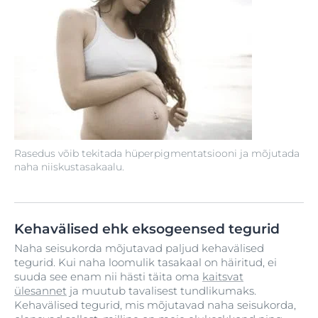
Rasedus võib tekitada hüperpigmentatsiooni ja mõjutada
naha niiskustasakaalu.
Kehavälised ehk eksogeensed tegurid
Naha seisukorda mõjutavad paljud kehavälised
tegurid. Kui naha loomulik tasakaal on häiritud, ei
suuda see enam nii hästi täita oma
kaitsvat
ülesannet
ja muutub tavalisest tundlikumaks.
Kehavälised tegurid, mis mõjutavad naha seisukorda,