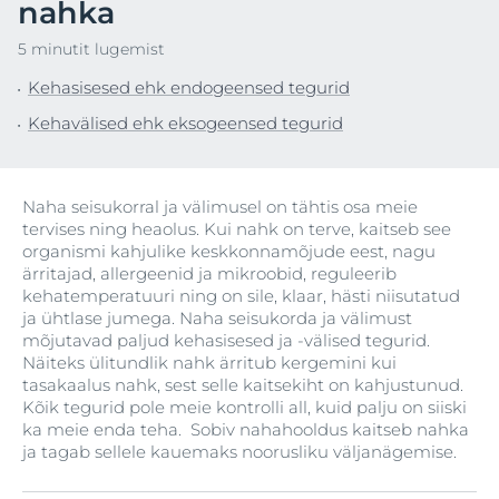
nahka
5 minutit lugemist
Kehasisesed ehk endogeensed tegurid
Kehavälised ehk eksogeensed tegurid
Naha seisukorral ja välimusel on tähtis osa meie
tervises ning heaolus. Kui nahk on terve, kaitseb see
organismi kahjulike keskkonnamõjude eest, nagu
ärritajad, allergeenid ja mikroobid, reguleerib
kehatemperatuuri ning on sile, klaar, hästi niisutatud
ja ühtlase jumega. Naha seisukorda ja välimust
mõjutavad paljud kehasisesed ja -välised tegurid.
Näiteks ülitundlik nahk ärritub kergemini kui
tasakaalus nahk, sest selle kaitsekiht on kahjustunud.
Kõik tegurid pole meie kontrolli all, kuid palju on siiski
ka meie enda teha. Sobiv nahahooldus kaitseb nahka
ja tagab sellele kauemaks noorusliku väljanägemise.