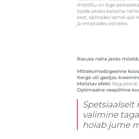
mistõttu on õige päikesekai
toode peaks kaitsma nahka
eest, säilitades samal ajal 
ja ennetades vistrikke.
Rasuse naha jaoks mõeldu
Mittekomedogeenne koos
Kerge või geeljas-kreemin
Matistav efekt
:
Reguleerib 
Optimaalne veepõhine koo
Spetsiaalselt
valimine taga
hoiab jume ma