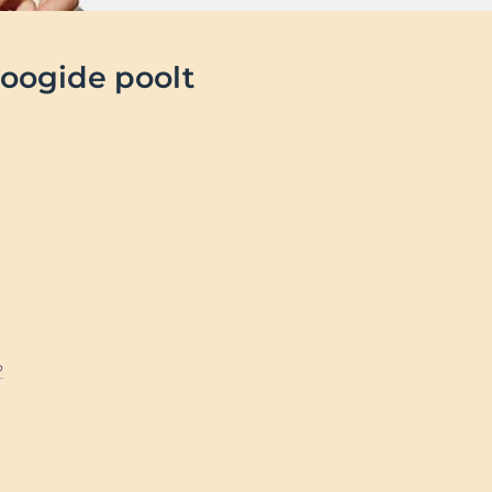
loogide poolt
id
?