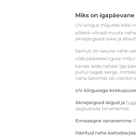
Miks on igapäevane 
UV-kiirgus mõjutab kõiki 
põletik võivad muuta naha
aknejärgseid laike ja ebaü
Samuti on rasune nahk vast
võib päikesekiirguse mõju
kanda seda nahale iga päev u
puhul tagab kerge, mittek
naha läikimist või vistrike t
UV-kiirgusega kokkupuute
Aknejärgsed laigud ja
hüp
aeglustada tervenemist.
Enneaegne vananemine:
P
Häiritud naha kaitsebarjää