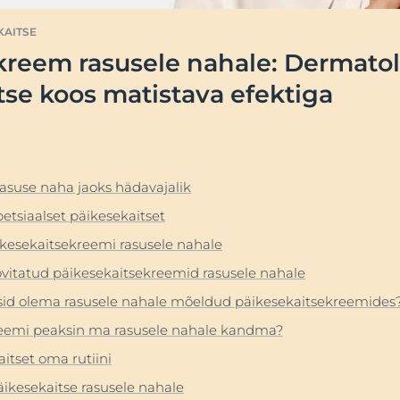
Osta
Hyaluron-Filler - Kõik tooted
KAITSE
atsioon
pH5
kreem rasusele nahale: Dermato
Kuiv nahk
k
Q10 Active
ta Anti-Pigment
tse koos matistava efektiga
Kuivale või väga kuivale ja karedale käenahale
k
Eucerini
UreaRepair PLUSi kätekreem uureaga (5%)
päikesekaitsevahendid
lduv nahk
75 ml
Loe rohkem
UreaRepair
5.0
3 Reviews
emid
asuse naha jaoks hädavajalik
Osta
etsiaalset päikesekaitset
ikesekaitsekreemi rasusele nahale
Vaata Kõiki Toote
vitatud päikesekaitsekreemid rasusele nahale
ksid olema rasusele nahale mõeldud päikesekaitsekreemides
reemi peaksin ma rasusele nahale kandma?
itset oma rutiini
ikesekaitse rasusele nahale