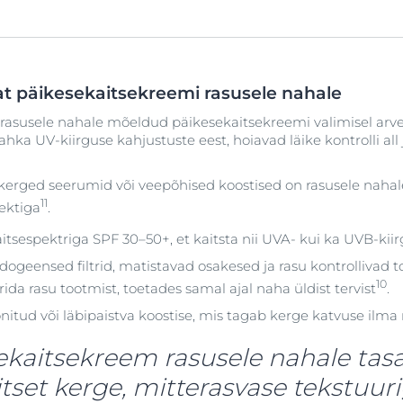
at päikesekaitsekreemi rasusele nahale
rasusele nahale mõeldud päikesekaitsekreemi valimisel arve
ahka UV-kiirguse kahjustuste eest, hoiavad läike kontrolli all 
kerged seerumid või veepõhised koostised on rasusele nahal
11
fektiga
.
kaitsespektriga SPF 30–50+, et kaitsta nii UVA- kui ka UVB-kii
ogeensed filtrid, matistavad osakesed ja rasu kontrollivad 
10
rida rasu tootmist, toetades samal ajal naha üldist tervist
.
onitud või läbipaistva koostise, mis tagab kerge katvuse ilma
ekaitsekreem rasusele nahale tas
tset kerge, mitterasvase tekstuur