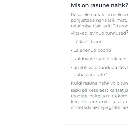
Mis on rasune nahk
Rasusele nahale on iseloo
põhjustada naha läikimist
tekkimise riski, eriti T-tso
3
viitavad levinud tunnused
Läikiv T-tsoon
Laienenud poorid
Kalduvus vistrike tekkele
SNahk võib tunduda rasva
3
puhastamisele
Kuigi rasune nahk võib tun
siiski päikese eest kaitset j
toodete, näiteks mitteko
kergete seerumite kasutami
ennetada aknejärgsete lai