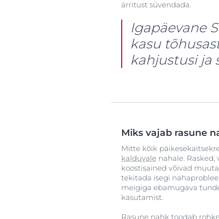
ärritust süvendada.
Igapäevane SP
kasu tõhusast
kahjustusi ja
Miks vajab rasune n
Mitte kõik päikesekaitsekr
kalduvale
nahale. Rasked, 
koostisained võivad muuta
tekitada isegi nahaproble
meigiga ebamugava tunde,
kasutamist.
Rasune nahk toodab rohkem 