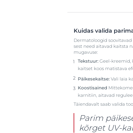
Kuidas valida parim
Dermatoloogid soovitavad 
sest need aitavad kaitsta n
mugavuse:
Tekstuur:
Geel-kreemid, 
kaitset koos matistava e
Päikesekaitse:
Vali laia 
Koostisained
Mittekomed
karnitiin, aitavad regulee
Täiendavalt saab valida to
Parim päikes
kõrget UV-kai