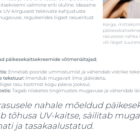
tsekreemi valimine eriti oluline. Ideaalne
 UV-kiirgusest tekkivate kahjustuste
mugavuse, reguleerides liigset rasueritust
Kerge, mitteko
päikesekaitsekr
rasusesse nahka
või läiget suure
d päikesekaitsekreemide võtmenäitajad:
tis
:
Ennetab pooride ummistumist ja vähendab vistrike teke
e tekstuur
:
Imendub mugavalt ilma jääkideta
.
liigse rasu tootmist kogu päeva jooksul
.
stis:
Tagab niisketes tingimustes mugavuse ja vähendab lä
 rasusele nahale mõeldud päikese
b tõhusa UV-kaitse, säilitab mug
ti ja tasakaalustatud.