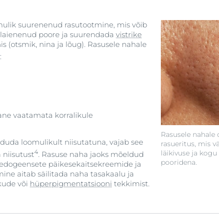
?
mulik suurenenud rasutootmine, mis võib
, laienenud poore ja suurendada
vistrike
onis (otsmik, nina ja lõug). Rasusele nahale
:
ne vaatamata korralikule
Rasusele nahale 
duda loomulikult niisutatuna, vajab see
rasueritus, mis 
4
läikivuse ja kogu
a niisutust
. Rasuse naha jaoks mõeldud
pooridena.
medogeensete päikesekaitsekreemide ja
ne aitab säilitada naha tasakaalu ja
kude või
hüperpigmentatsiooni
tekkimist.