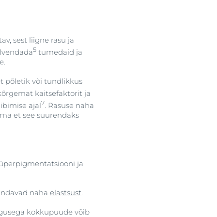
v, sest liigne rasu ja
5
alvendada
tumedaid ja
e.
 põletik või tundlikkus
õrgemat kaitsefaktorit ja
7
ibimise ajal
. Rasuse naha
lma et see suurendaks
hüperpigmentatsiooni ja
hendavad naha
elastsust
.
iirgusega kokkupuude võib