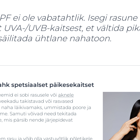
F ei ole vabatahtlik. Isegi rasun
 UVA-/UVB-kaitsest, et vältida pika
 säilitada ühtlane nahatoon.
ahk spetsiaalset päikesekaitset
eemid ei sobi rasusele või
aknele
veekadu takistavad või rasvased
 naha läikivamaks, ummistada poore ja
eme. Samuti võivad need tekitada
 mis pärsib nende järjepidevat
rasu ja võib olla vastuvõtlik põletikele,