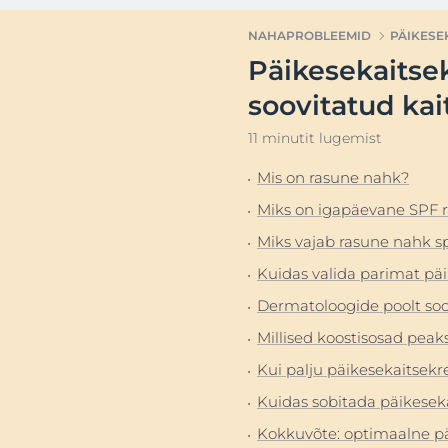
Ülitundlik
Kuiv nahk
NAHAPROBLEEMID
PÄIKESE
Ärritunud nahk
Hüperpigment
Päikesekaitse
Lõhenenud huuled
Ülitundlik nah
Avas
soovitatud kai
Punetusele kalduv nahk
Ärritunud nah
11 minutit lugemist
Peanahk ja juuksed
Punetusele ka
Mis on rasune nahk?
Tundlik nahk
Peanaha- ja
juukseproble
Miks on igapäevane SPF r
Päikesekaitse
Tundlik nahk
Miks vajab rasune nahk sp
Higistamine
Päikesekaitse
Kuidas valida parimat pä
Higistamine
Dermatoloogide poolt soo
Millised koostisosad pea
Kui palju päikesekaitsek
Kuidas sobitada päikeseka
Kokkuvõte: optimaalne pä