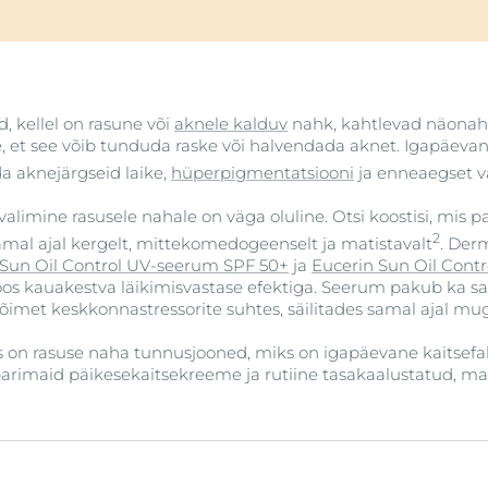
d, kellel on rasune või
aknele kalduv
nahk, kahtlevad näonah
 et see võib tunduda raske või halvendada aknet. Igapäevane
ida aknejärgseid laike,
hüperpigmentatsiooni
ja enneaegset 
alimine rasusele nahale on väga oluline. Otsi koostisi, mis 
2
amal ajal kergelt, mittekomedogeenselt ja matistavalt
. Der
 Sun Oil Control UV-seerum SPF 50+
ja
Eucerin Sun Oil Cont
os kauakestva läikimisvastase efektiga. Seerum pakub ka saa
õimet keskkonnastressorite suhtes, säilitades samal ajal m
s on rasuse naha tunnusjooned, miks on igapäevane kaitsefa
parimaid päikesekaitsekreeme ja rutiine tasakaalustatud, m