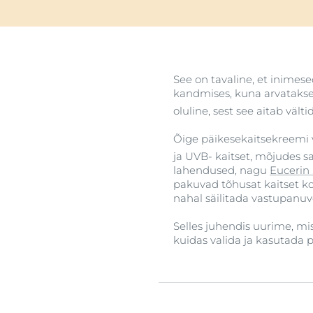
See on tavaline, et inimese
kandmises, kuna arvatakse,
oluline, sest see aitab vält
Õige päikesekaitsekreemi v
ja UVB- kaitset, mõjudes s
lahendused, nagu
Eucerin
pakuvad tõhusat kaitset ko
nahal säilitada vastupanuv
Selles juhendis uurime, mi
kuidas valida ja kasutada 