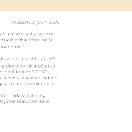
Avaldatud: juuni 2026
ale päikesekaitsekreemi
 päikesekaitse on siiski
1
vananemist
.
pakuvad laia spektriga UVA-
matoloogide väljatöötatud
rol geel-kreem SPF 50+
,
stevastast kaitset, aidates
ugava, mati lõpptulemuse.
ktor hädavajalik ning
ati jume saavutamiseks.