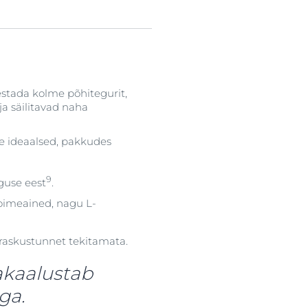
stada kolme põhitegurit,
ja säilitavad naha
e ideaalsed, pakkudes
9
rguse eest
.
toimeained, nagu L-
 raskustunnet tekitamata.
akaalustab
iga.