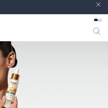
EE
Choose your Language &
Country
e SPF 15