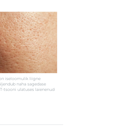
on iseloomulik liigne
väljendub naha sagedase
 T-tsooni ulatuses laienenud