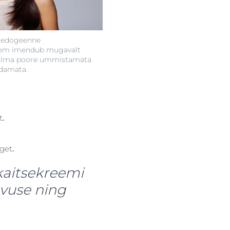
medogeenne
eem imendub mugavalt
 ilma poore ummistamata
ndamata.
t
.
iget
.
kaitsekreemi
avuse ning