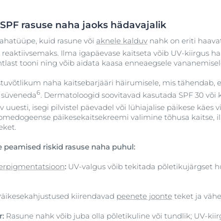
SPF rasuse naha jaoks hädavajalik
nahatüüpe, kuid rasune või
aknele kalduv
nahk on eriti haavata
 reaktiivsemaks. Ilma igapäevase kaitseta võib UV-kiirgus h
htlast tooni ning võib aidata kaasa enneaegsele vananemisel
uvõtlikum naha kaitsebarjääri häirumisele, mis tähendab, et
6
l süveneda
. Dermatoloogid soovitavad kasutada SPF 30 või k
uesti, isegi pilvistel päevadel või lühiajalise päikese käes vi
omedogeense päikesekaitsekreemi valimine tõhusa kaitse, i
eket.
 peamised riskid rasuse naha puhul:
erpigmentatsioon
:
UV-valgus võib tekitada põletikujärgset 
äikesekahjustused kiirendavad
peenete joonte
teket ja vä
r:
Rasune nahk võib juba olla põletikuline või tundlik; UV-k