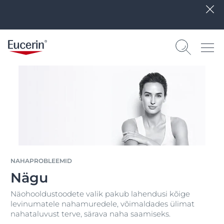
NAHAPROBLEEMID
Nägu
Näohooldustoodete valik pakub lahendusi kõige
levinumatele nahamuredele, võimaldades ülimat
nahataluvust terve, särava naha saamiseks.