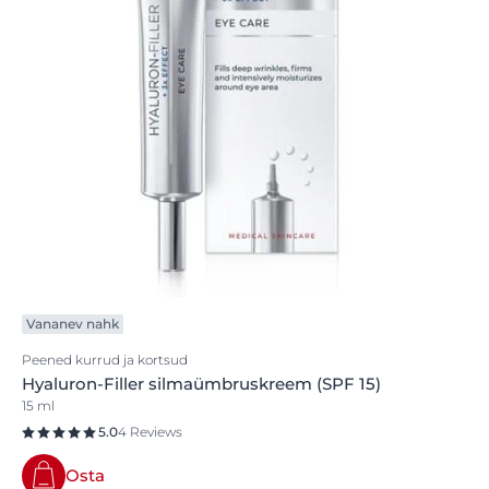
Vananev nahk
Peened kurrud ja kortsud
Hyaluron-Filler silmaümbruskreem (SPF 15)
15 ml
5.0
4 Reviews
Osta