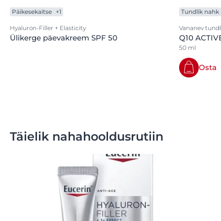
Päikesekaitse
+1
Tundlik nahk
Hyaluron-Filler + Elasticity
Vananev tundl
Ülikerge päevakreem SPF 50
Q10 ACTIV
50 ml
Osta
Täielik nahahooldusrutiin