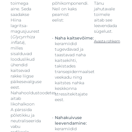
toimega
põhikomponendi.
Tänu
aine. Seda
Neil on kaks
jahutavale
saadakse
peamist
toimele
Hiina
eelist:
aitab see
lagritsa-
leevendada
magusjuurest
sügelust.
(
Glycyrrhiza
Naha kaitsevõime:
Avasta rohkem
inflata
),
keramiidid
milles
tugevdavad ja
sisalduvad
taastavad naha
looduslikud
kaitsekihti,
ühendid
takistades
kaitsevad
transepidermaalset
rakke liigse
veekadu ning
päikesevalguse
kaitstes nahka
eest.
keskkonna
Nahahooldustoodetes
stressitekitajate
aitab
eest.
likohalkoon
A pärssida
põletikku ja
Nahakuivuse
neutraliseerida
leevendamine:
vabu
keramiidid