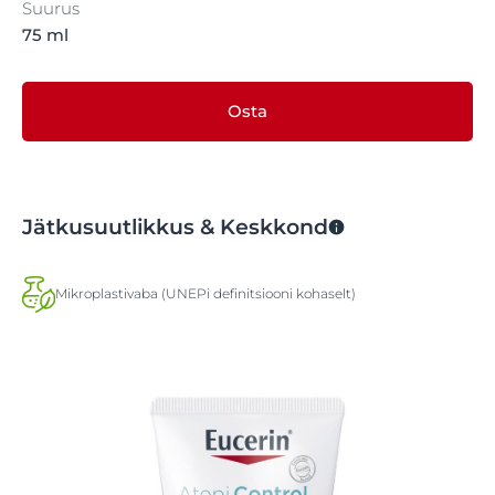
Suurus
75 ml
Osta
Jätkusuutlikkus & Keskkond
Mikroplastivaba (UNEPi definitsiooni kohaselt)