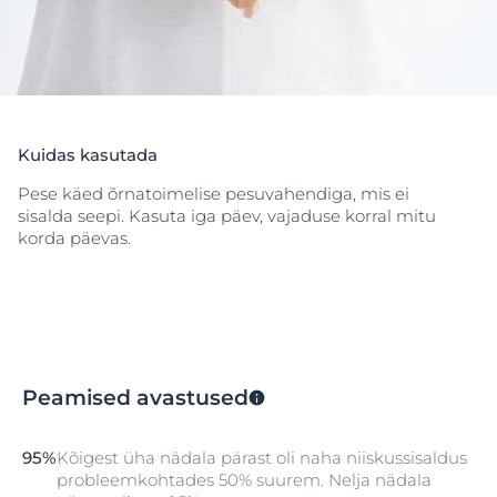
need tugevdavad naha kaitsekihti, leevendavad
nahakuivust ja pärsivad sügelusaistingut.
Ei sisalda lõhnaaineid. Kuigi kaera hinnatakse
laialdaselt tänu selle rahustavatele omadustele, võib
mõni inimene olla selle vastu allergiline.
Korrapärasel kasutamisel paraneb naha seisukord
märgatavalt ning nahk on sile ja elastne isegi siis, kui
Kuidas kasutada
seda sageli pesta.
Pese käed õrnatoimelise pesuvahendiga, mis ei
sisalda seepi. Kasuta iga päev, vajaduse korral mitu
korda päevas.
Peamised avastused
95%
Kõigest üha nädala pärast oli naha niiskussisaldus
probleemkohtades 50% suurem. Nelja nädala