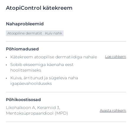
AtopiControl
kätekreem
Nahaprobleemid
Atoopiline dermatiit
Kuiv nahk
Põhiomadused
Kätekreem atoopilise dermatiidiga nahale
Loe rohkem
Sobib ekseemiga käenaha eest
hoolitsemiseks
Kuiva, ärritunud ja sügeleva naha
igapäevahoolduseks
Põhikoostisosad
Likohalkoon A, Keramiid 3,
Avasta rohkem
Mentoksüpropaandiool (MPD)