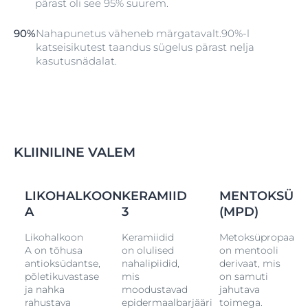
pärast oli see 95% suurem.
90%
Nahapunetus väheneb märgatavalt.90%-l
katseisikutest taandus sügelus pärast nelja
kasutusnädalat.
KLIINILINE VALEM
LIKOHALKOON
KERAMIID
MENTOKSÜP
A
3
(MPD)
Likohalkoon
Keramiidid
Metoksüpropaandi
A on tõhusa
on olulised
on mentooli
antioksüdantse,
nahalipiidid,
derivaat, mis
põletikuvastase
mis
on samuti
ja nahka
moodustavad
jahutava
rahustava
epidermaalbarjääri
toimega.