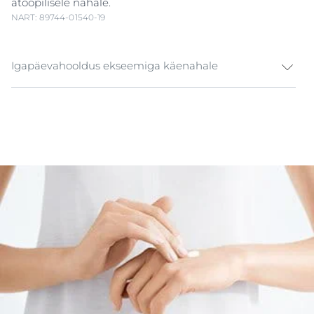
atoopilisele nahale.
NART: 89744-01540-19
Igapäevahooldus ekseemiga käenahale
Käed puutuvad sageli kokku vee ja
puhastusvahenditega. Olenevalt tööst võivad
käenahka kahjustada ka muud kemikaalid. Need
tegurid võivad nõrgestada naha kaitsekihti ja nahka
kuivatada, nii et see hakkab kiskuma, muutub
karedaks ning hakkab kergesti punetama,
ketendama ja sügelema.
Eucerin AtopiControl kätekreem muudab käenaha
siledaks ja rahustab seda.
Kiiresti imenduv koostis,
mis
ei jäta nahka rasvaseks,
sisaldab erilaadset
toimeainete kooslust: rahustavat likohalkoon A-d,
bakterivastast dekaandiooli ja sügelust leevendavat
mentoksüpropaandiooli (
MPD
). Samuti on koostises
rohkelt keramiide ja kaeraekstrakti (Avena sativa) –