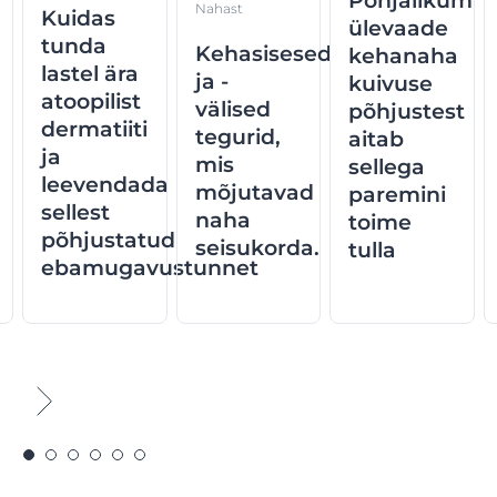
Põhjalikum
Nahast
Kuidas
ülevaade
tunda
Kehasisesed
kehanaha
lastel ära
ja -
kuivuse
atoopilist
välised
põhjustest
dermatiiti
tegurid,
aitab
ja
mis
sellega
leevendada
mõjutavad
paremini
sellest
naha
toime
põhjustatud
seisukorda.
tulla
ebamugavustunnet