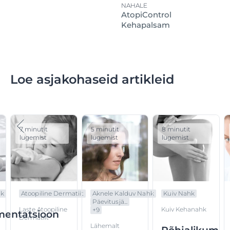
NAHALE
AtopiControl
Kehapalsam
Loe asjakohaseid artikleid
7 minutit
5 minutit
8 minutit
lugemist
lugemist
lugemist
hk
Atoopiline Dermatiit
Aknele Kalduv Nahk
Kuiv Nahk
Päevitusjä...
Laste Atoopiline
Kuiv Kehanahk
+
9
mentatsioon
Dermatiit
Lähemalt