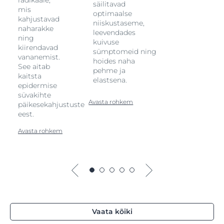
ly
radikaale,
säilitavad
mis
optimaalse
kahjustavad
niiskustaseme,
naharakke
leevendades
ning
kuivuse
kiirendavad
sümptomeid ning
vananemist.
hoides naha
See aitab
pehme ja
kaitsta
elastsena.
epidermise
süvakihte
Avasta rohkem
päikesekahjustuste
eest.
Avasta rohkem
Vaata kõiki