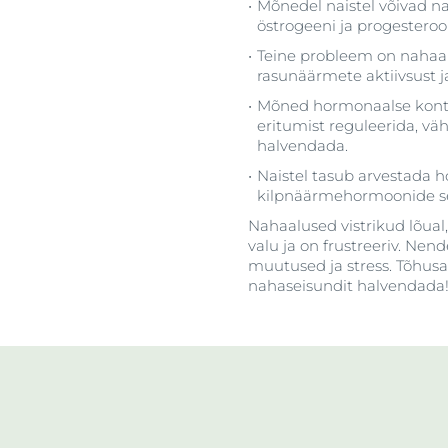
Mõnedel naistel võivad n
östrogeeni ja progesteroo
Teine probleem on nahaa
rasunäärmete aktiivsust j
Mõned hormonaalse kontr
eritumist reguleerida, vä
halvendada.
Naistel tasub arvestada 
kilpnäärmehormoonide sek
Nahaalused vistrikud lõual
valu ja on frustreeriv. Ne
muutused ja stress. Tõhusa r
nahaseisundit halvendada