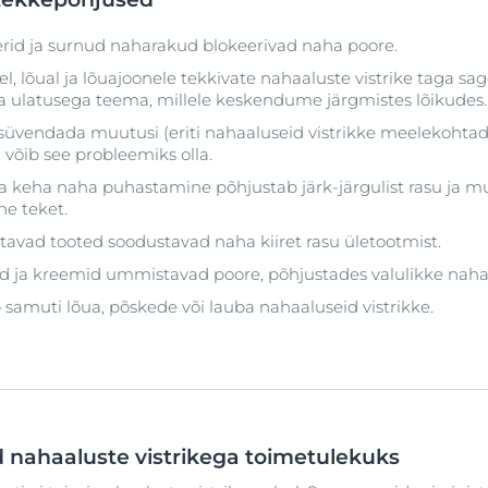
erid ja surnud naharakud blokeerivad naha poore.
l, lõual ja lõuajoonele tekkivate nahaaluste vistrike taga s
 ulatusega teema, millele keskendume järgmistes lõikudes.
a süvendada muutusi (eriti nahaaluseid vistrikke meelekohtad
, võib see probleemiks olla.
ja keha naha puhastamine põhjustab järk-järgulist rasu ja 
ne teket.
vatavad tooted soodustavad naha kiiret rasu ületootmist.
 ja kreemid ummistavad poore, põhjustades valulikke naha
amuti lõua, põskede või lauba nahaaluseid vistrikke.
nahaaluste vistrikega toimetulekuks