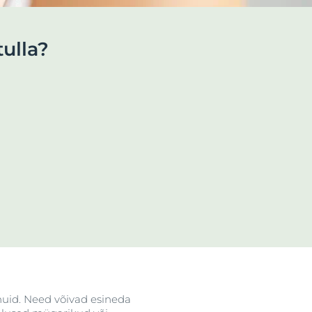
ulla?
id
anuid. Need võivad esineda