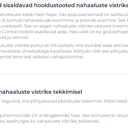
id sisaldavad hooldustooted nahaaluste vistri
etulekuks sobib hästi hape. Üks populaarsemaid on salitsüül
, st surnud naharakkude koorimine ja pooride avamine. See 
kuvastaselt. See on sageli nahaaluste vistrike vastaste kreemi
inical tooted sisaldavad seda. Hea valik on ka glükoolhape
id ja retinool.
uste vistrike puhul on ihtüoolsalv, mis sisaldab seda aktiivs
misvastase omadustega koostisosa. Kahjuks võib see põhjustada
amist teha test väikesel nahapiirkonnal.
haaluste vistrike tekkimisel
egureid, mis põhjustavad ebatäiuste tekkimist. Millal need 
guhormoonide (nt androgeenide) tase. See stimuleerib ras
ke, sealhulgas ka nahaaluste vistrike, tekkeriski.