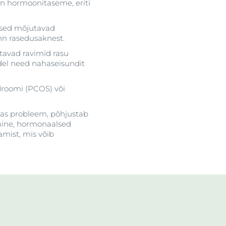
on hormoonitaseme, eriti
used mõjutavad
 nn rasedusaknest.
tavad ravimid rasu
udel need nahaseisundit
droomi (PCOS) või
kas probleem, põhjustab
tmine, hormonaalsed
tamist, mis võib