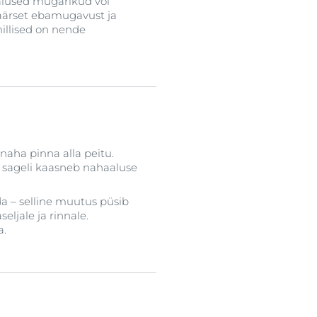
alused mügarikud või
äärset ebamugavust ja
millised on nende
aha pinna alla peitu.
 sageli kaasneb nahaaluse
da – selline muutus püsib
seljale ja rinnale.
a.