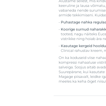
Alustame sellest, mis kindl
keeruline ja lausa võimatu,
vabaneda nende surumiseni
armide tekkimiseni. Kuidas s
Puhastage nahka regulaa
Koorige surnud naharak
tooted, nagu näiteks Euce
vistrikke ning hoiab ära 
Kasutage kergeid hooldu
Clinical rahustav kreem, m
On ka koduseid viise nahaa
kompressi nahaaluse vistri
salveiga. Soojus aitab av
Suurepärane, kui kasutate 
Magage piisavalt, leidke ig
meeles ka keha õiget niisu