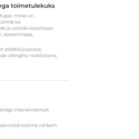
kega toimetulekuks
hape, millel on
toimib ka
de ja salvide koostisosa.
, aselaiinhape,
et põletikuvastase,
 allergilisi reaktsioone,
kõige intensiivsemalt
unäärmeid tootma rohkem