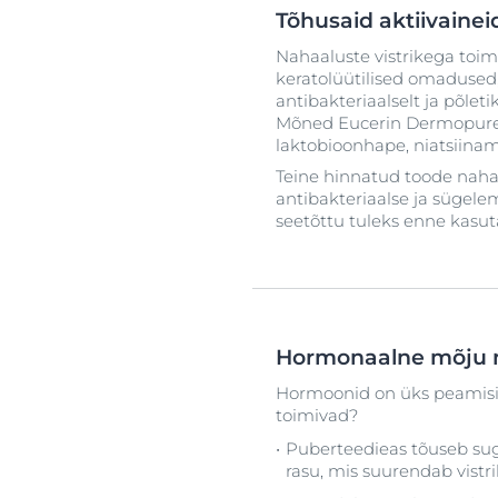
Tõhusaid aktiivaine
Nahaaluste vistrikega toim
keratolüütilised omadused
antibakteriaalselt ja põleti
Mõned Eucerin Dermopure Cl
laktobioonhape, niatsiinami
Teine hinnatud toode nahaal
antibakteriaalse ja sügele
seetõttu tuleks enne kasut
Hormonaalne mõju na
Hormoonid on üks peamisi t
toimivad?
Puberteedieas tõuseb su
rasu, mis suurendab vistri