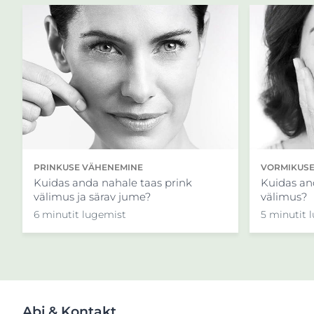
PRINKUSE VÄHENEMINE
VORMIKUSE
Kuidas anda nahale taas prink
Kuidas an
välimus ja särav jume?
välimus?
6 minutit lugemist
5 minutit 
Abi & Kontakt