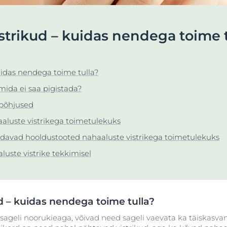
Osta
Hyaluron-Filler - Kõik tooted
atsioon
pH5
strikud – kuidas nendega toime t
Kuiv nahk
k
Q10 Active
ta Anti-Pigment
Kuivale või väga kuivale ja karedale käenahale
k
Eucerini
UreaRepair PLUSi kätekreem uureaga (5%)
päikesekaitsevahendid
uidas nendega toime tulla?
lduv nahk
75 ml
Loe rohkem
UreaRepair
mida ei saa pigistada?
5.0
3 Reviews
emid
epõhjused
Osta
luste vistrikega toimetulekuks
aldavad hooldustooted nahaaluste vistrikega toimetulekuks
Vaata Kõiki Toote
ste vistrike tekkimisel
d – kuidas nendega toime tulla?
e sageli noorukieaga, võivad need sageli vaevata ka täiskasv