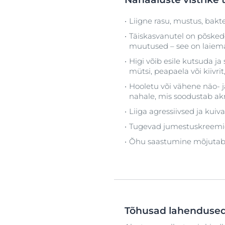
Liigne rasu, mustus, bakt
Täiskasvanutel on põskede
muutused – see on laiema
Higi võib esile kutsuda j
mütsi, peapaela või kiivrit
Hooletu või vähene näo- 
nahale, mis soodustab ak
Liiga agressiivsed ja kui
Tugevad jumestuskreemid
Õhu saastumine mõjutab s
Tõhusad lahendused 