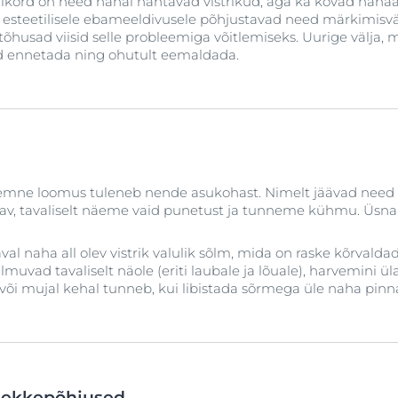
ikord on need nahal nähtavad vistrikud, aga ka kõvad naha
esteetilisele ebameeldivusele põhjustavad need märkimisv
s tõhusad viisid selle probleemiga võitlemiseks. Uurige välja, 
d ennetada ning ohutult eemaldada.
eemne loomus tuleneb nende asukohast. Nimelt jäävad need n
av, tavaliselt näeme vaid punetust ja tunneme kühmu. Üsna
al naha all olev vistrik valulik sõlm, mida on raske kõrvalda
ilmuvad tavaliselt näole (eriti laubale ja lõuale), harvemini üla
 või mujal kehal tunneb, kui libistada sõrmega üle naha pinn
 tekkepõhjused