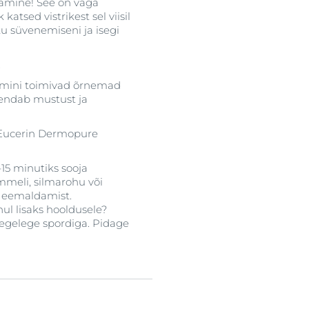
stamine! See on väga
atsed vistrikest sel viisil
 süvenemiseni ja isegi
.
aremini toimivad õrnemad
hendab mustust ja
 Eucerin Dermopure
15 minutiks sooja
ummeli, silmarohu või
e eemaldamist.
ul lisaks hooldusele?
 tegelege spordiga. Pidage