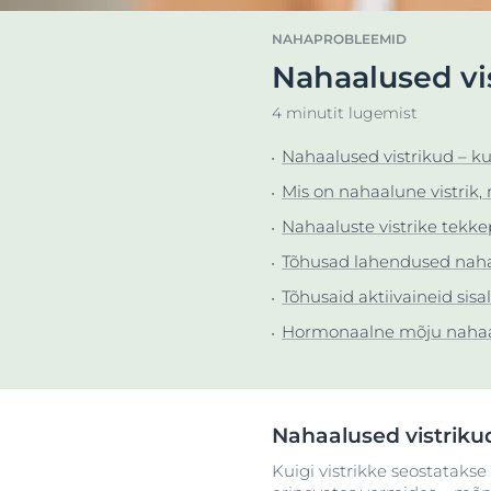
Ülitundlik
Kuiv nahk
NAHAPROBLEEMID
Ärritunud nahk
Hüperpigment
Nahaalused vi
Lõhenenud huuled
Ülitundlik nah
Avas
4 minutit lugemist
Punetusele kalduv nahk
Ärritunud nah
Nahaalused vistrikud – k
Peanahk ja juuksed
Punetusele ka
Mis on nahaalune vistrik, 
Tundlik nahk
Peanaha- ja
juukseproble
Nahaaluste vistrike tekk
Päikesekaitse
Tundlik nahk
Tõhusad lahendused nahaa
Higistamine
Päikesekaitse
Tõhusaid aktiivaineid sis
Higistamine
Hormonaalne mõju nahaalu
Nahaalused vistriku
Kuigi vistrikke seostataks