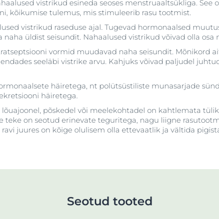
ahaalused vistrikud esineda seoses menstruaaltsükliga. See 
ni, kõikumise tulemus, mis stimuleerib rasu tootmist.
lused vistrikud raseduse ajal. Tugevad hormonaalsed muut
a naha üldist seisundit. Nahaalused vistrikud võivad olla osa
atseptsiooni vormid muudavad naha seisundit. Mõnikord ai
hendades seeläbi vistrike arvu. Kahjuks võivad paljudel juht
hormonaalsete häiretega, nt polütsüstiliste munasarjade sün
retsiooni häiretega.
, lõuajoonel, põskedel või meelekohtadel on kahtlemata tüli
nde teke on seotud erinevate teguritega, nagu liigne rasutoo
avi juures on kõige olulisem olla ettevaatlik ja vältida pigis
!
Seotud tooted