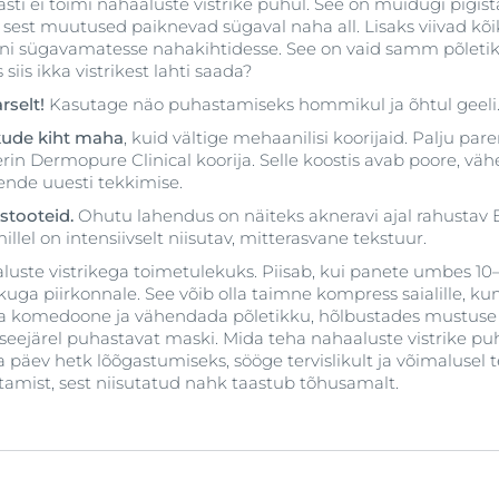
asti ei toimi nahaaluste vistrike puhul. See on muidugi pigi
 sest muutused paiknevad sügaval naha all. Lisaks viivad kõik k
 sügavamatesse nahakihtidesse. See on vaid samm põletiku
iis ikka vistrikest lahti saada?
rselt!
Kasutage näo puhastamiseks hommikul ja õhtul geeli
kude kiht maha
, kuid vältige mehaanilisi koorijaid. Palju p
rin Dermopure Clinical koorija. Selle koostis avab poore, vä
nende uuesti tekkimise.
stooteid.
Ohutu lahendus on näiteks akneravi ajal rahustav
illel on intensiivselt niisutav, mitterasvane tekstuur.
luste vistrikega toimetulekuks. Piisab, kui panete umbes 10–
kuga piirkonnale. See võib olla taimne kompress saialille, k
ada komedoone ja vähendada põletikku, hõlbustades mustus
seejärel puhastavat maski. Mida teha nahaaluste vistrike puh
a päev hetk lõõgastumiseks, sööge tervislikult ja võimalusel
tamist, sest niisutatud nahk taastub tõhusamalt.