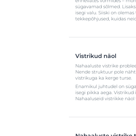
erinevates vormides – mõn
sügavamad sõlmed. Lisaks 
isegi valu. Siiski on olema
tekkepõhjused, kuidas nei
Vistrikud näol
Nahaaluste vistrike probl
Nende struktuur pole näht
vistrikuga ka kerge turse.
Enamikul juhtudel on sügav
isegi pikka aega. Vistrikud 
Nahaaluseid vistrikke näol
Nahaaluste vistrike