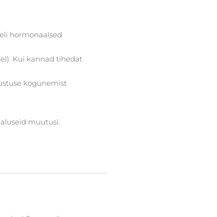
ageli hormonaalsed
el). Kui kannad tihedat
mustuse kogunemist
aluseid muutusi.