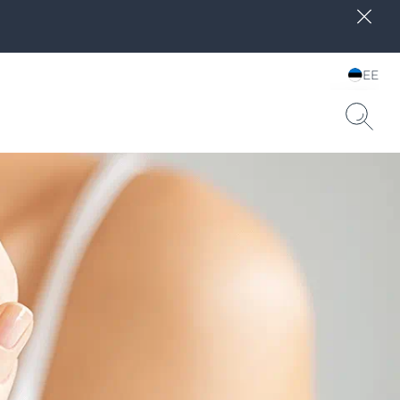
EE
Choose your Language &
Country
e SPF 15