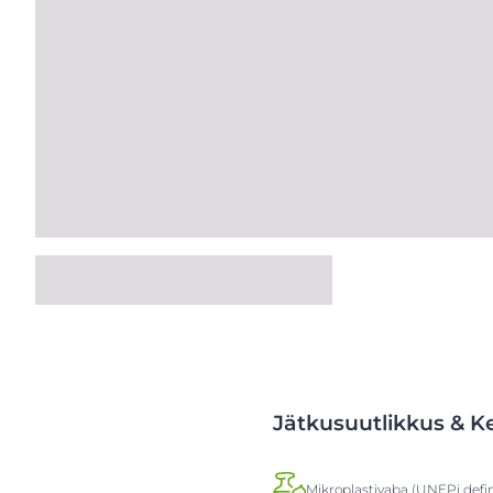
Jätkusuutlikkus & 
Mikroplastivaba (UNEPi defin