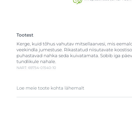
Tootest
Kerge, kuid tõhus vahutav mitsellaarvesi, mis eema
veekindla jumestuse. Rikastatud niisutavate koostis
puhastavad nahka seda kuivatamata. Sobib iga päev
tundlikule nahale.
NART: 69754-01540-10
Loe meie toote kohta lähemalt
Eucerin® DermatoClean kolm-ühes mitsellaarvesi on
näopuhastusvahend, mis puhastab näo ja silmaümbru
kuid õrnalt, eemaldades nahalt mustuse ning jumest
Hüaluroonhape
t ja teisi niisutavaid aineid sisaldav
näopuhastusvahend ei kuivata nahka. Ei sisalda lõhn