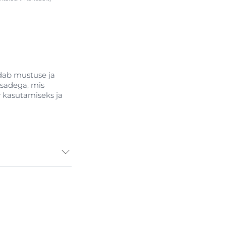
ldab mustuse ja
osadega, mis
 kasutamiseks ja
 õrn ja tõhus
se põhjalikult,
use jäägid.
aaineid.