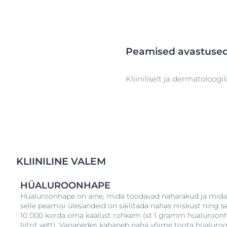
Peamised avastuse
Kliiniliselt ja dermatoloogil
KLIINILINE VALEM
HÜALUROONHAPE
Hüaluroonhape on aine, mida toodavad naharakud ja mida 
selle peamisi ülesandeid on säilitada nahas niiskust ning 
10 000 korda oma kaalust rohkem (st 1 gramm hüaluroonh
liitrit vett). Vananedes kahaneb naha võime toota hüaluro