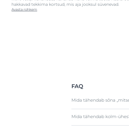
hakkavad tekkima kortsud, mis aja jooksul süvenevad.
Avasta rohkem
FAQ
Mida tähendab sõna „mitse
Mida tähendab kolm-ühes
Mitsellid on pindaktiivsete
hüdrofiilne (veelembeline)
tõrjub vett ning samal aja