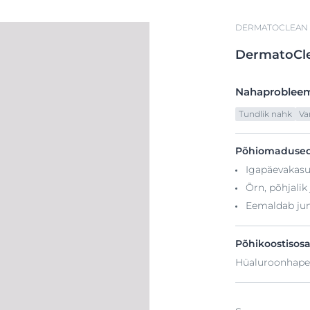
DERMATOCLEAN
DermatoCl
Nahaproblee
Tundlik nahk
Va
Põhiomaduse
Igapäevakasu
Õrn, põhjalik
Eemaldab ju
Põhikoostisos
Hüaluroonhape