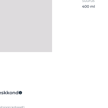
Suurus
400 ml
Keskkond
itsiooni kohaselt)