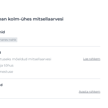
ean
kolm-ühes
mitsellaarvesi
mid
nanev nahk
d
tuseks mõeldud mitsellaarvesi
Loe rohkem
 ja tõhus
mestuse
ad
Avasta rohkem