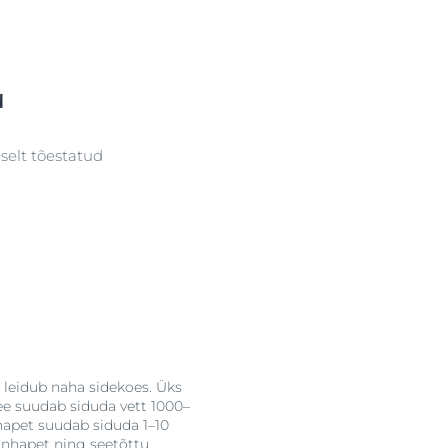
d
iselt tõestatud
leidub naha sidekoes. Üks
see suudab siduda vett 1000–
apet suudab siduda 1–10
onhapet ning seetõttu