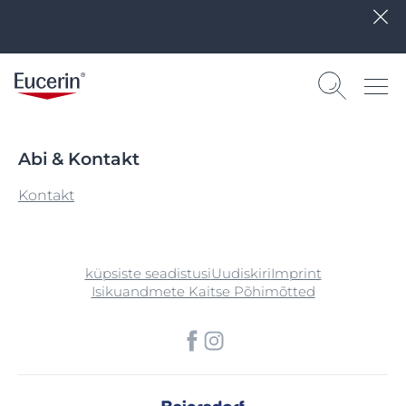
Abi & Kontakt
Kontakt
küpsiste seadistusi
Uudiskiri
Imprint
Isikuandmete Kaitse Põhimõtted