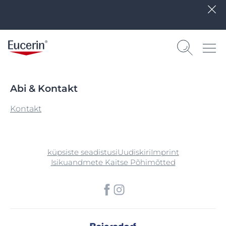
Abi & Kontakt
Kontakt
küpsiste seadistusi
Uudiskiri
Imprint
Isikuandmete Kaitse Põhimõtted