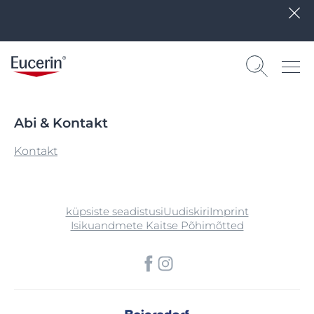
Abi & Kontakt
Kontakt
küpsiste seadistusi
Uudiskiri
Imprint
Isikuandmete Kaitse Põhimõtted