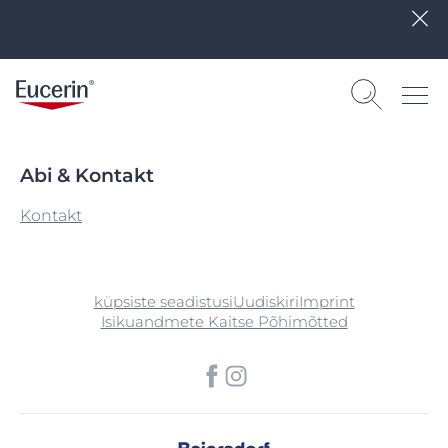
Abi & Kontakt
Kontakt
küpsiste seadistusi
Uudiskiri
Imprint
Isikuandmete Kaitse Põhimõtted