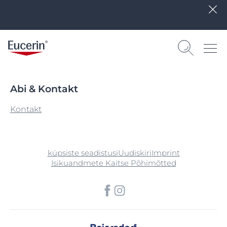
Abi & Kontakt
Kontakt
küpsiste seadistusi
Uudiskiri
Imprint
Isikuandmete Kaitse Põhimõtted