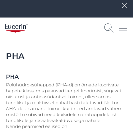
PHA
PHA
Polühüdroksühapped (PHA-d) on õrnade koorivate
hapete klass, mis pakuvad kerget koorimist, sügavat
niisutust ja antioksüdantset toimet, olles samas
tundlikul ja reaktiivsel nahal hästi talutavad. Neil on
AHA-dele sarnane toime, kuid need ärritavad vähem,
mistõttu sobivad need kõikidele nahatüüpidele, sh
tundlikule ja rosaatseakalduvusega nahale.
Nende peamised eelised on: