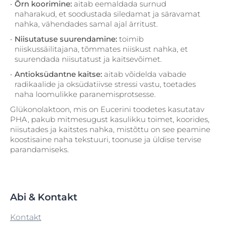
Õrn koorimine:
aitab eemaldada surnud
naharakud, et soodustada siledamat ja säravamat
nahka, vähendades samal ajal ärritust.
Niisutatuse suurendamine:
toimib
niiskussäilitajana, tõmmates niiskust nahka, et
suurendada niisutatust ja kaitsevõimet.
Antioksüdantne kaitse:
aitab võidelda vabade
radikaalide ja oksüdatiivse stressi vastu, toetades
naha loomulikke paranemisprotsesse.
Glükonolaktoon, mis on Eucerini toodetes kasutatav
PHA, pakub mitmesugust kasulikku toimet, koorides,
niisutades ja kaitstes nahka, mistõttu on see peamine
koostisaine naha tekstuuri, toonuse ja üldise tervise
parandamiseks.
Abi & Kontakt
Kontakt