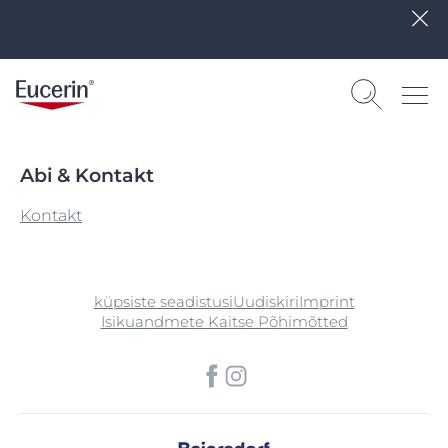
Abi & Kontakt
Kontakt
küpsiste seadistusi
Uudiskiri
Imprint
Isikuandmete Kaitse Põhimõtted