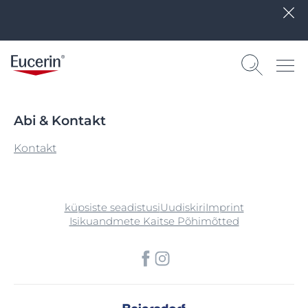
Abi & Kontakt
Kontakt
küpsiste seadistusi
Uudiskiri
Imprint
Isikuandmete Kaitse Põhimõtted