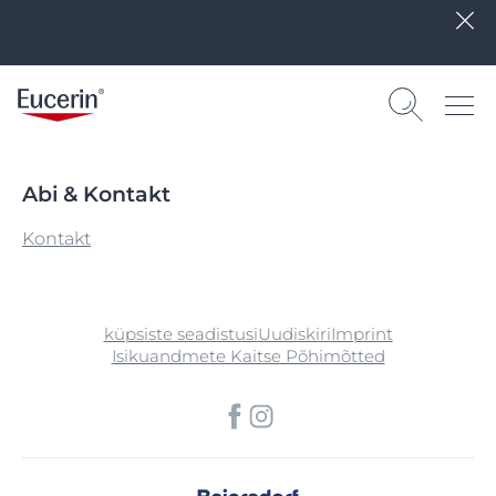
Abi & Kontakt
Kontakt
küpsiste seadistusi
Uudiskiri
Imprint
Isikuandmete Kaitse Põhimõtted