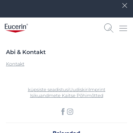
Abi & Kontakt
Kontakt
küpsiste seadistusi
Uudiskiri
Imprint
Isikuandmete Kaitse Põhimõtted