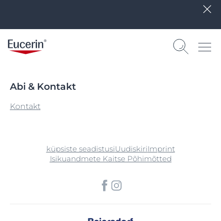
Abi & Kontakt
Kontakt
küpsiste seadistusi
Uudiskiri
Imprint
Isikuandmete Kaitse Põhimõtted