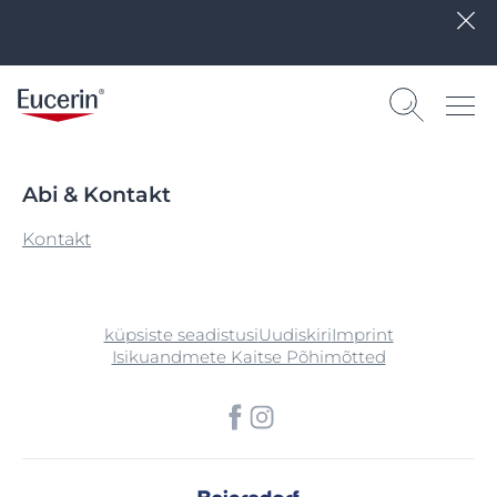
Abi & Kontakt
Kontakt
küpsiste seadistusi
Uudiskiri
Imprint
Isikuandmete Kaitse Põhimõtted