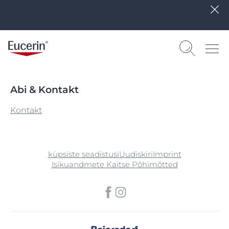
Abi & Kontakt
Kontakt
küpsiste seadistusi
Uudiskiri
Imprint
Isikuandmete Kaitse Põhimõtted