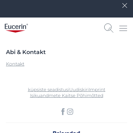
Abi & Kontakt
Kontakt
küpsiste seadistusi
Uudiskiri
Imprint
Isikuandmete Kaitse Põhimõtted