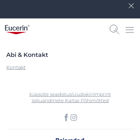
Abi & Kontakt
Kontakt
küpsiste seadistusi
Uudiskiri
Imprint
Isikuandmete Kaitse Põhimõtted