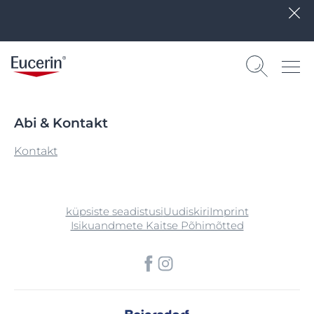
Abi & Kontakt
Kontakt
küpsiste seadistusi
Uudiskiri
Imprint
Isikuandmete Kaitse Põhimõtted