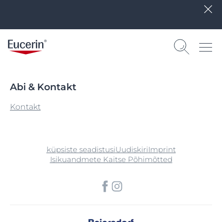
Abi & Kontakt
Kontakt
küpsiste seadistusi
Uudiskiri
Imprint
Isikuandmete Kaitse Põhimõtted