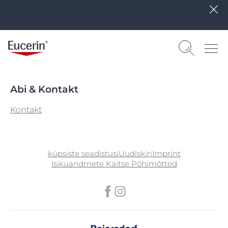
Abi & Kontakt
Kontakt
küpsiste seadistusi
Uudiskiri
Imprint
Isikuandmete Kaitse Põhimõtted