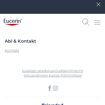
Abi & Kontakt
Kontakt
küpsiste seadistusi
Uudiskiri
Imprint
Isikuandmete Kaitse Põhimõtted