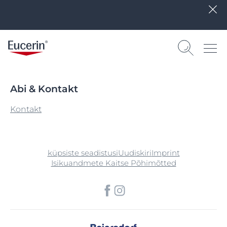
Abi & Kontakt
Kontakt
küpsiste seadistusi
Uudiskiri
Imprint
Isikuandmete Kaitse Põhimõtted