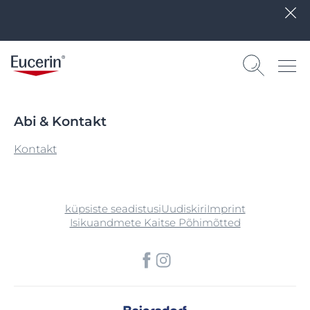
Abi & Kontakt
Kontakt
küpsiste seadistusi
Uudiskiri
Imprint
Isikuandmete Kaitse Põhimõtted